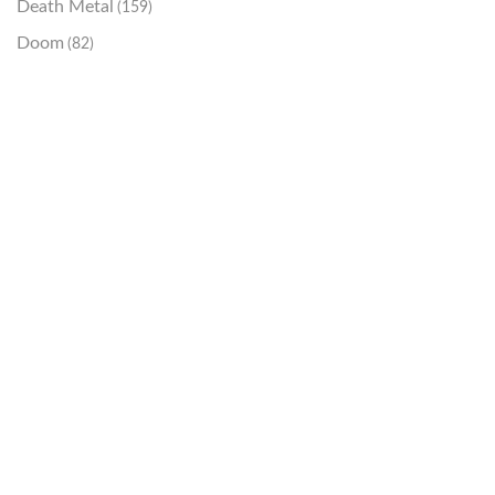
Death Metal
(159)
Doom
(82)
Emo / Post-HC
(21)
Grindcore
(85)
Hard Rock
(48)
Hardcore
(153)
Heavy Metal
(91)
Otros
(38)
Prog
(25)
Punk
(146)
Sludge
(35)
Stoner
(22)
Thrash Metal
(108)