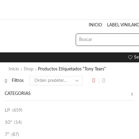
INICIO
LABEL VINILAK
Se
Inicio
Shop
Productos Etiquetados “Tony Tears”
Filtros
CATEGORÍAS
LP
(659)
10"
(14)
7"
(87)