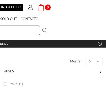
INFO PEDIDO
0
SOLD OUT
CONTACTO
 mundo
Products
Mostrar
per
page
PAÍSES
Italia
(1)