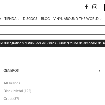
O
TIENDA
DISCOGS
BLOG
VINYL AROUND THE WORLD
SEARCH
INPUT
llo discográfico y distribuidor de Vinilos - Underground de alrededor del
GÉNEROS
All brands
Black Metal
(122)
Crust
(37)