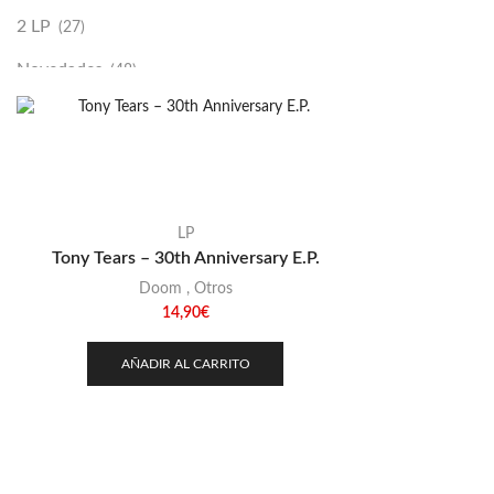
2 LP
(27)
Novedades
(48)
Vinilako
(34)
Sold Out
(256)
LP
Tony Tears – 30th Anniversary E.P.
Doom
,
Otros
14,90
€
AÑADIR AL CARRITO