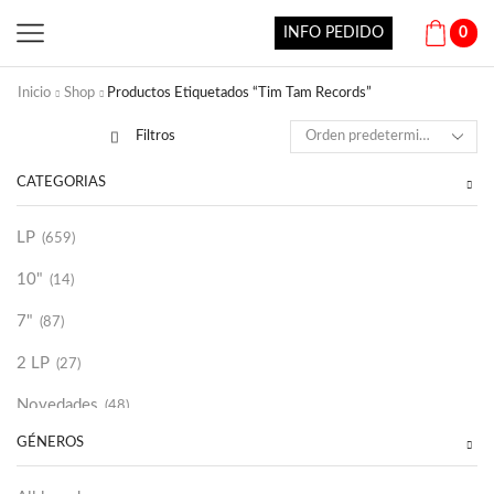
INFO PEDIDO
0
Inicio
Shop
Productos Etiquetados “Tim Tam Records”
Filtros
CATEGORÍAS
LP
(659)
10"
(14)
7"
(87)
2 LP
(27)
Novedades
(48)
GÉNEROS
Vinilako
(34)
Sold Out
(256)