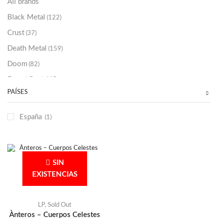
All brands
Black Metal
(122)
Crust
(37)
Death Metal
(159)
Doom
(82)
Emo / Post-HC
(21)
PAÍSES
Grindcore
(85)
Hard Rock
(48)
España
(1)
Hardcore
(153)
Heavy Metal
(91)
Otros
(38)
SIN
Prog
(25)
EXISTENCIAS
Punk
(146)
Sludge
(35)
LP
,
Sold Out
Ànteros – Cuerpos Celestes