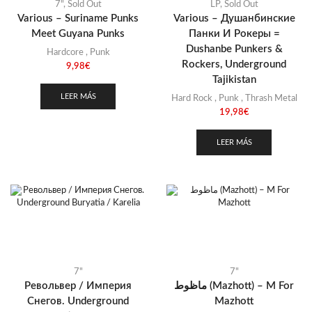
7"
,
Sold Out
LP
,
Sold Out
Various – Suriname Punks
Various – Душанбинские
Meet Guyana Punks
Панки И Рокеры =
Dushanbe Punkers &
Hardcore
,
Punk
Rockers, Underground
9,98
€
Tajikistan
LEER MÁS
Hard Rock
,
Punk
,
Thrash Metal
19,98
€
LEER MÁS
7"
7"
Револьвер / Империя
ماظوط (Mazhott) – M For
Снегов. Underground
Mazhott