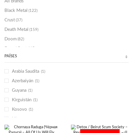
All brands
Black Metal
(122)
Crust
(37)
Death Metal
(159)
Doom
(82)
Emo / Post-HC
(21)
PAÍSES
Grindcore
(85)
Hard Rock
(48)
Arabia Saudita
(1)
Hardcore
(153)
Azerbaiyán
(1)
Heavy Metal
(91)
Guyana
(1)
Otros
(38)
Kirguistán
(1)
Prog
(25)
Kosovo
(1)
Punk
(146)
Libano
(1)
Sludge
(35)
Madagascar
(1)