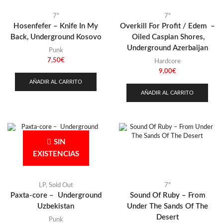
7"
7"
Hosenfefer – Knife In My
Overkill For Profit / Edem –
Back, Underground Kosovo
Oiled Caspian Shores,
Underground Azerbaijan
Punk
7,50
€
Hardcore
9,00
€
AÑADIR AL CARRITO
AÑADIR AL CARRITO
SIN
EXISTENCIAS
LP
,
Sold Out
7"
Paxta-core – Underground
Sound Of Ruby – From
Uzbekistan
Under The Sands Of The
Desert
Punk