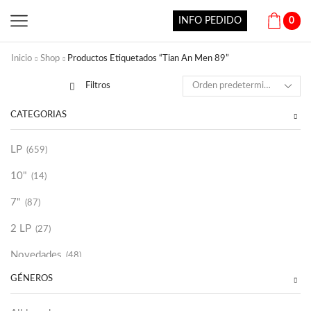
INFO PEDIDO
0
Inicio
Shop
Productos Etiquetados “Tian An Men 89”
Filtros
CATEGORÍAS
LP
(659)
10"
(14)
7"
(87)
2 LP
(27)
Novedades
(48)
GÉNEROS
Vinilako
(34)
Sold Out
(256)