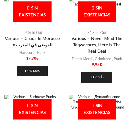
SIN
SIN
EXISTENCIAS
EXISTENCIAS
LP
,
Sold Out
7"
,
Sold Out
Various – Chaos In Morocco
Various – Never Mind The
= الفوضى في المغرب
Taqwacores, Here Is The
Real Deal
Hardcore
,
Punk
17,98
€
Death Metal
,
Grindcore
,
Punk
9,98
€
LEER MÁS
LEER MÁS
SIN
SIN
EXISTENCIAS
EXISTENCIAS