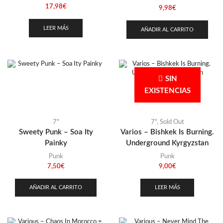
17,98
€
9,98
€
LEER MÁS
AÑADIR AL CARRITO
SIN
EXISTENCIAS
7"
7"
,
Sold Out
Sweety Punk – Soa Ity
Varios – Bishkek Is Burning.
Painky
Underground Kyrgyzstan
Punk
Punk
7,50
€
9,00
€
AÑADIR AL CARRITO
LEER MÁS