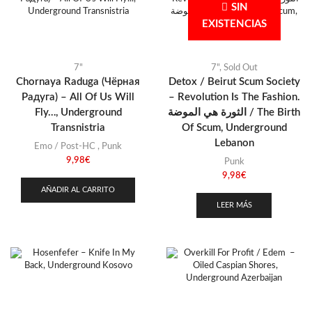
Stoner
(22)
SIN
Marruecos
(1)
EXISTENCIAS
Thrash Metal
(108)
Pakistán
(1)
Rusia
(1)
7"
7"
,
Sold Out
Siria
(1)
Chornaya Raduga (Чёрная
Detox / Beirut Scum Society
Радуга) – All Of Us Will
– Revolution Is The Fashion.
Suriname
(1)
Fly…, Underground
الثورة هي الموضة / The Birth
Tayikistán
(1)
Transnistria
Of Scum, Underground
Lebanon
Transnistria
(1)
Emo / Post-HC
,
Punk
9,98
€
Punk
Uzbekistan
(1)
9,98
€
AÑADIR AL CARRITO
LEER MÁS