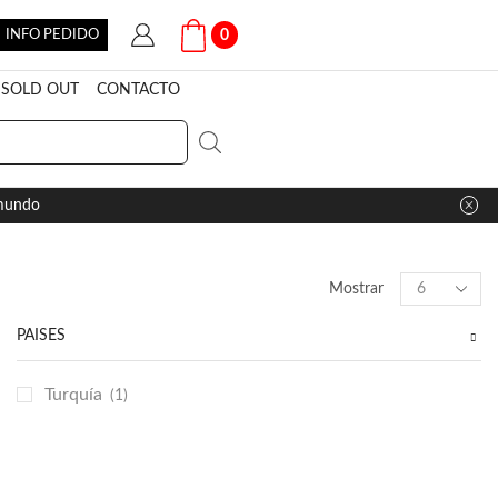
INFO PEDIDO
0
SOLD OUT
CONTACTO
 mundo
Products
Mostrar
per
page
PAÍSES
Turquía
(1)