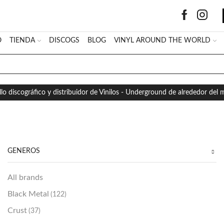
O
TIENDA
DISCOGS
BLOG
VINYL AROUND THE WORLD
SEARCH
INPUT
llo discográfico y distribuidor de Vinilos - Underground de alrededor del
GÉNEROS
All brands
Black Metal
(122)
Crust
(37)