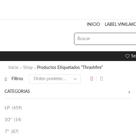
INICIO
LABEL VINILAK
Se
Inicio
Shop
Productos Etiquetados “Thrashfire”
Filtros
CATEGORÍAS
LP
(659)
10"
(14)
7"
(87)