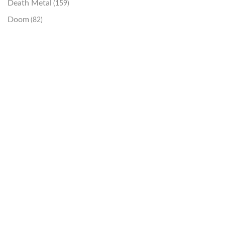
Death Metal
(159)
Doom
(82)
Emo / Post-HC
(21)
Grindcore
(85)
Hard Rock
(48)
Hardcore
(153)
Heavy Metal
(91)
Otros
(38)
Prog
(25)
Punk
(146)
Sludge
(35)
Stoner
(22)
Thrash Metal
(108)