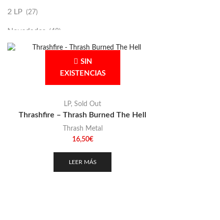
2 LP
(27)
Novedades
(48)
Vinilako
(34)
SIN
Sold Out
(256)
EXISTENCIAS
LP
,
Sold Out
Thrashfire – Thrash Burned The Hell
Thrash Metal
16,50
€
LEER MÁS