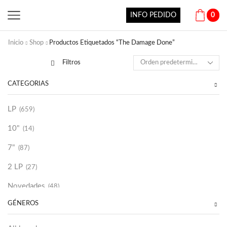
INFO PEDIDO
0
Inicio
Shop
Productos Etiquetados “The Damage Done”
Filtros
CATEGORÍAS
LP
(659)
10"
(14)
7"
(87)
2 LP
(27)
Novedades
(48)
GÉNEROS
Vinilako
(34)
Sold Out
(256)