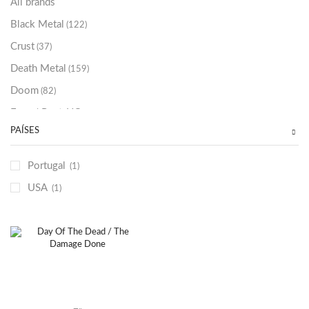
All brands
Black Metal
(122)
Crust
(37)
Death Metal
(159)
Doom
(82)
Emo / Post-HC
(21)
PAÍSES
Grindcore
(85)
Hard Rock
(48)
Portugal
(1)
Hardcore
(153)
USA
(1)
Heavy Metal
(91)
Otros
(38)
Prog
(25)
Punk
(146)
Sludge
(35)