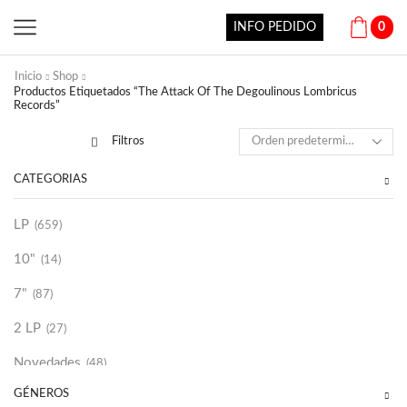
INFO PEDIDO
0
Inicio
Shop
Productos Etiquetados “The Attack Of The Degoulinous Lombricus
Records”
Filtros
CATEGORÍAS
LP
(659)
10"
(14)
7"
(87)
2 LP
(27)
Novedades
(48)
GÉNEROS
Vinilako
(34)