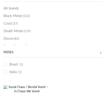
Sold Out
(256)
All brands
Black Metal
(122)
Crust
(37)
Death Metal
(159)
Doom
(82)
Emo / Post-HC
(21)
PAÍSES
Grindcore
(85)
Hard Rock
(48)
Brasil
(1)
Hardcore
(153)
Italia
(1)
Heavy Metal
(91)
Otros
(38)
Prog
(25)
Punk
(146)