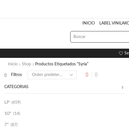
INICIO
LABEL VINILAK
Se
Inicio
Shop
Productos Etiquetados “Syria”
Filtros
CATEGORÍAS
LP
(659)
10"
(14)
7"
(87)