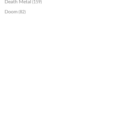
Death Metal
(159)
Doom
(82)
Emo / Post-HC
(21)
Grindcore
(85)
Hard Rock
(48)
Hardcore
(153)
Heavy Metal
(91)
Otros
(38)
Prog
(25)
Punk
(146)
Sludge
(35)
Stoner
(22)
Thrash Metal
(108)