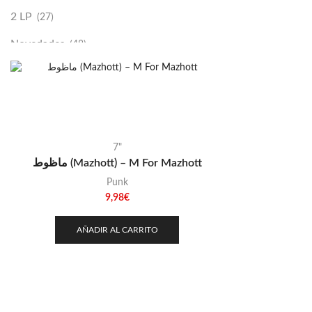
2 LP
(27)
Novedades
(48)
Vinilako
(34)
Sold Out
(256)
7"
ماظوط (Mazhott) – M For Mazhott
Punk
9,98
€
AÑADIR AL CARRITO