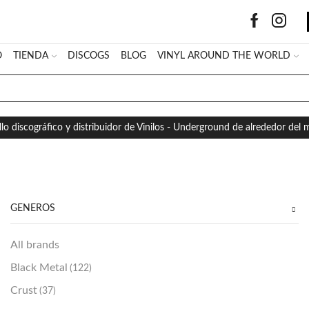
O
TIENDA
DISCOGS
BLOG
VINYL AROUND THE WORLD
SEARCH
INPUT
llo discográfico y distribuidor de Vinilos - Underground de alrededor del
GÉNEROS
All brands
Black Metal
(122)
Crust
(37)