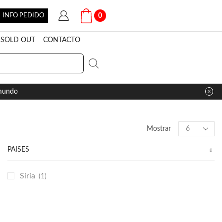
INFO PEDIDO
0
SOLD OUT
CONTACTO
 mundo
Products
Mostrar
per
page
PAÍSES
Siria
(1)