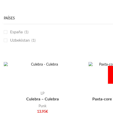
Emo / Post-HC
(21)
Grindcore
(85)
PAÍSES
Hard Rock
(48)
Hardcore
(153)
España
(1)
Heavy Metal
(91)
Uzbekistan
(1)
Otros
(38)
Prog
(25)
Punk
(146)
Sludge
(35)
Stoner
(22)
Thrash Metal
(108)
LP
Culebra – Culebra
Paxta-core
Punk
13,95
€