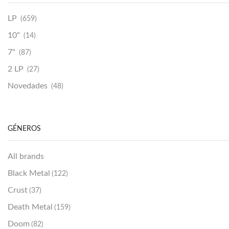
LP
(659)
10"
(14)
7"
(87)
2 LP
(27)
Novedades
(48)
Vinilako
(34)
Sold Out
(256)
GÉNEROS
All brands
Black Metal
(122)
Crust
(37)
Death Metal
(159)
Doom
(82)