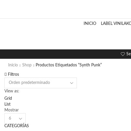
INICIO
LABEL VINILAK
Se
Inicio
Shop
Productos Etiquetados “Synth Punk”
Filtros
View as:
Grid
List
Mostrar
Products
per
CATEGORÍAS
page