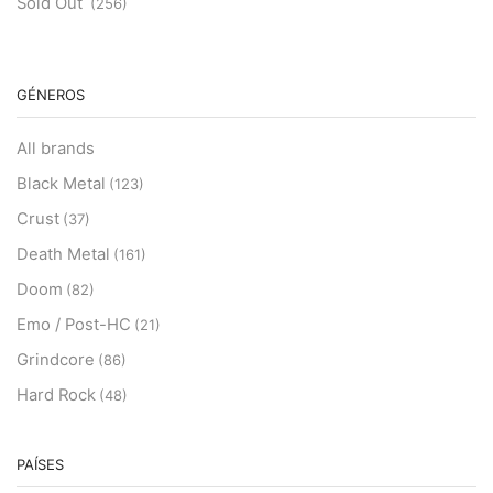
Sold Out
(256)
GÉNEROS
All brands
Black Metal
(123)
Crust
(37)
Death Metal
(161)
Doom
(82)
Emo / Post-HC
(21)
Grindcore
(86)
Hard Rock
(48)
Hardcore
(153)
Heavy Metal
PAÍSES
(91)