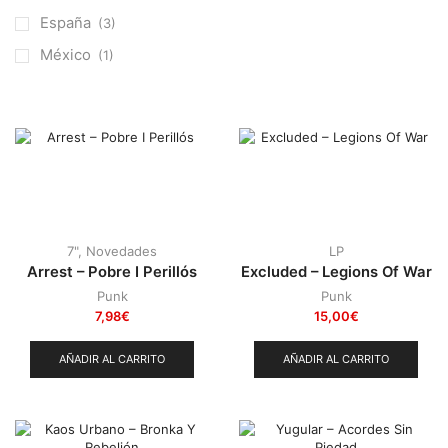
Otros
(38)
España
(3)
Prog
(25)
México
(1)
Punk
(146)
Sludge
(35)
Stoner
(22)
Thrash Metal
(109)
7"
,
Novedades
LP
Arrest – Pobre I Perillós
Excluded – Legions Of War
Punk
Punk
7,98
€
15,00
€
AÑADIR AL CARRITO
AÑADIR AL CARRITO