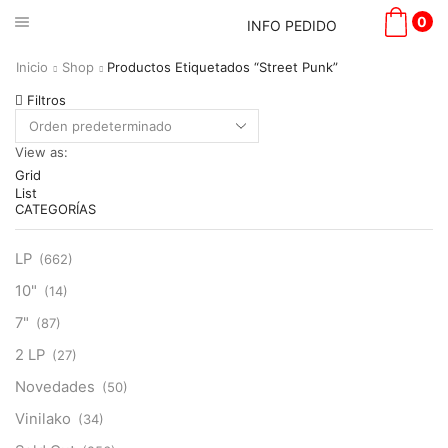
0
INFO PEDIDO
Inicio
Shop
Productos Etiquetados “Street Punk”
Filtros
View as:
Grid
List
CATEGORÍAS
LP
(662)
10"
(14)
7"
(87)
2 LP
(27)
Novedades
(50)
Vinilako
(34)