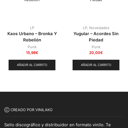
LP
LP
,
Novedades
Kaos Urbano – Bronka Y
Yugular – Acordes Sin
Rebelión
Piedad
Punk
Punk
15,98
€
20,00
€
AÑADIR AL CARRITO
AÑADIR AL CARRITO
Ⓒ CREADO POR VINILAKO
Sello discográfico y distribuidor en formato vinilo. Te