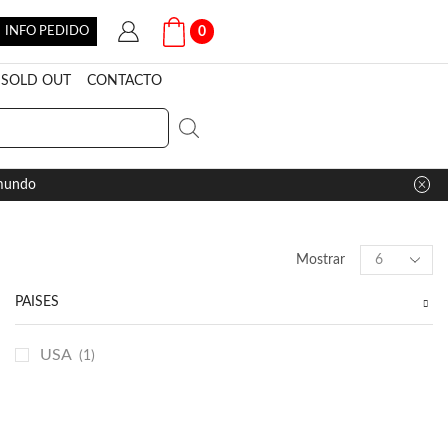
INFO PEDIDO
0
SOLD OUT
CONTACTO
 mundo
Products
Mostrar
per
page
PAÍSES
USA
(1)