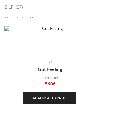
2 LP
(27)
Novedades
(48)
Vinilako
(34)
Sold Out
(256)
7"
Gut Feeling
Hardcore
5,90
€
AÑADIR AL CARRITO