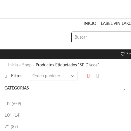
INICIO
LABEL VINILAK
Se
Inicio
Shop
Productos Etiquetados “SP Discos”
Filtros
CATEGORÍAS
LP
(659)
10"
(14)
7"
(87)