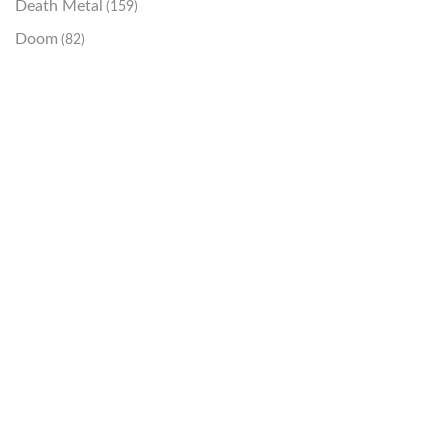
Death Metal
(159)
Doom
(82)
Emo / Post-HC
(21)
Grindcore
(85)
Hard Rock
(48)
Hardcore
(153)
Heavy Metal
(91)
Otros
(38)
Prog
(25)
Punk
(146)
Sludge
(35)
Stoner
(22)
Thrash Metal
(108)