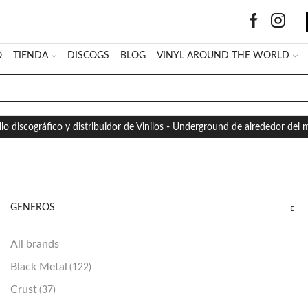
O
TIENDA
DISCOGS
BLOG
VINYL AROUND THE WORLD
SEARCH
INPUT
llo discográfico y distribuidor de Vinilos - Underground de alrededor del
GÉNEROS
All brands
Black Metal
(122)
Crust
(37)