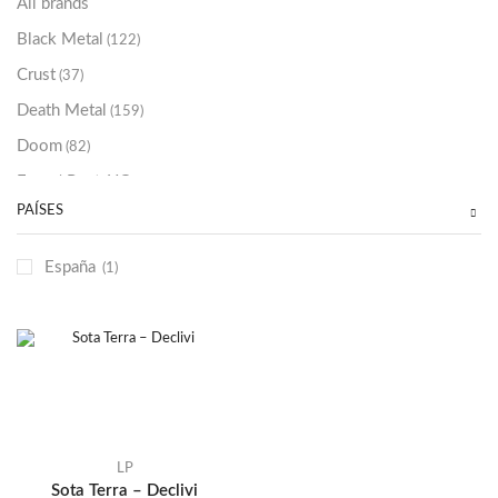
All brands
Black Metal
(122)
Crust
(37)
Death Metal
(159)
Doom
(82)
Emo / Post-HC
(21)
PAÍSES
Grindcore
(85)
Hard Rock
(48)
España
(1)
Hardcore
(153)
Heavy Metal
(91)
Otros
(38)
Prog
(25)
Punk
(146)
Sludge
(35)
LP
Sota Terra – Declivi