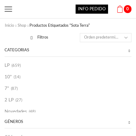
INFO PEDIDO
0
Inicio
Shop
Productos Etiquetados “Sota Terra”
Filtros
CATEGORÍAS
LP
(659)
10"
(14)
7"
(87)
2 LP
(27)
Novedades
(48)
GÉNEROS
Vinilako
(34)
Sold Out
(256)