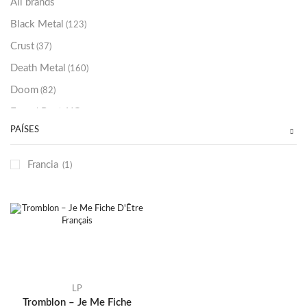
All brands
Black Metal
(123)
Crust
(37)
Death Metal
(160)
Doom
(82)
Emo / Post-HC
(21)
PAÍSES
Grindcore
(85)
Hard Rock
(48)
Francia
(1)
Hardcore
(153)
Heavy Metal
(91)
Otros
(38)
Prog
(25)
Punk
(146)
Sludge
(35)
LP
Tromblon – Je Me Fiche