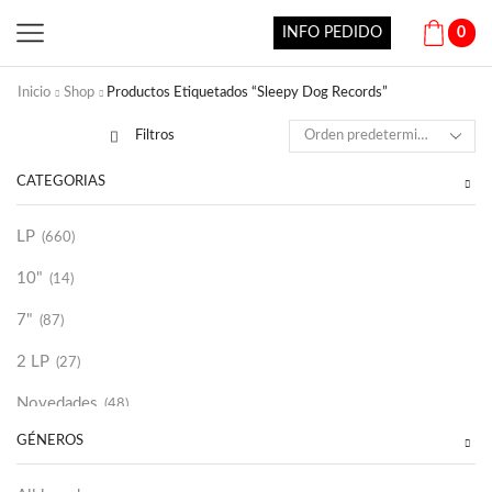
INFO PEDIDO
0
Inicio
Shop
Productos Etiquetados “Sleepy Dog Records”
Filtros
CATEGORÍAS
LP
(660)
10"
(14)
7"
(87)
2 LP
(27)
Novedades
(48)
GÉNEROS
Vinilako
(34)
Sold Out
(256)