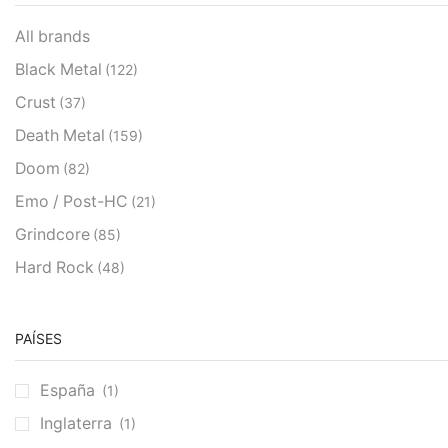
All brands
Black Metal
(122)
Crust
(37)
Death Metal
(159)
Doom
(82)
Emo / Post-HC
(21)
Grindcore
(85)
Hard Rock
(48)
Hardcore
(153)
Heavy Metal
(91)
PAÍSES
Otros
(38)
España
(1)
Prog
(25)
Inglaterra
(1)
Punk
(146)