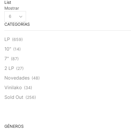
List
Mostrar
Products
per
CATEGORÍAS
page
LP
(659)
10"
(14)
7"
(87)
2 LP
(27)
Novedades
(48)
Vinilako
(34)
Sold Out
(256)
GÉNEROS