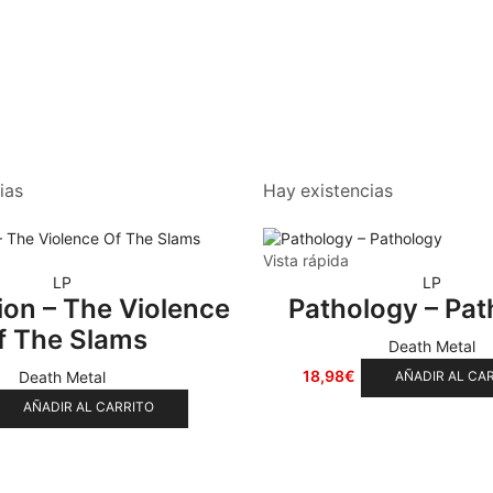
ias
Hay existencias
Vista rápida
LP
LP
ion – The Violence
Pathology – Pat
f The Slams
Death Metal
18,98
€
Death Metal
AÑADIR AL CA
AÑADIR AL CARRITO