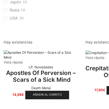
Japón
(1)
Sludge
(35)
Rusia
(1)
Stoner
(22)
USA
(1)
Thrash Metal
(108)
Hay existencias
Hay existenc
Vista rápida
Vista rápida
Crepitat
LP
,
Novedades
Apostles Of Perversion –
O
Scars of a Sick Mind
Death Metal
17,95
€
14,98
€
AÑADIR AL CARRITO