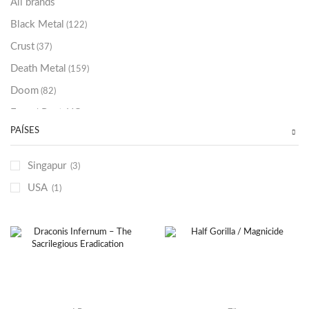
All brands
Black Metal
(122)
Crust
(37)
Death Metal
(159)
Doom
(82)
Emo / Post-HC
(21)
PAÍSES
Grindcore
(85)
Hard Rock
(48)
Singapur
(3)
Hardcore
(153)
USA
(1)
Heavy Metal
(91)
Otros
(38)
Prog
(25)
Punk
(146)
Sludge
(35)