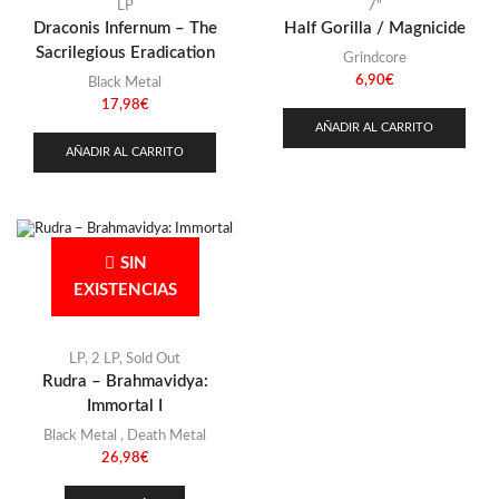
Stoner
(22)
LP
7"
Draconis Infernum – The
Half Gorilla / Magnicide
Thrash Metal
(108)
Sacrilegious Eradication
Grindcore
6,90
€
Black Metal
17,98
€
AÑADIR AL CARRITO
AÑADIR AL CARRITO
SIN
EXISTENCIAS
LP
,
2 LP
,
Sold Out
Rudra – Brahmavidya:
Immortal I
Black Metal
,
Death Metal
26,98
€