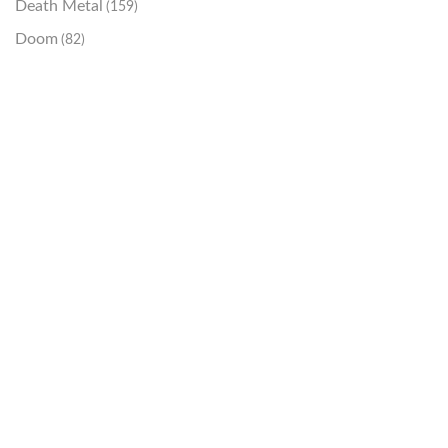
Death Metal
(159)
Doom
(82)
Emo / Post-HC
(21)
Grindcore
(85)
Hard Rock
(48)
Hardcore
(153)
Heavy Metal
(91)
Otros
(38)
Prog
(25)
Punk
(146)
Sludge
(35)
Stoner
(22)
Thrash Metal
(108)