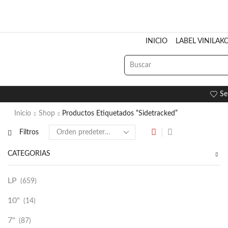
INICIO
LABEL VINILAK
Se
Inicio
Shop
Productos Etiquetados “Sidetracked”
Filtros
CATEGORÍAS
LP
(659)
10"
(14)
7"
(87)