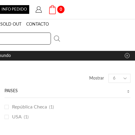
INFO PEDIDO
0
SOLD OUT
CONTACTO
 mundo
Products
Mostrar
per
page
PAÍSES
República Checa
(1)
USA
(1)