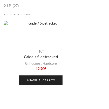
2 LP
(27)
Novedades
(48)
Vinilako
(34)
Sold Out
(256)
10"
Gride / Sidetracked
Grindcore
,
Hardcore
12,90
€
AÑADIR AL CARRITO