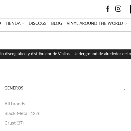
O
TIENDA
DISCOGS
BLOG
VINYL AROUND THE WORLD
SEARCH
INPUT
llo discográfico y distribuidor de Vinilos - Underground de alrededor del
GÉNEROS
All brands
Black Metal
(122)
Crust
(37)