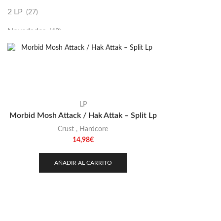
2 LP
(27)
Novedades
(48)
Vinilako
(34)
Sold Out
(256)
LP
Morbid Mosh Attack / Hak Attak – Split Lp
Crust
,
Hardcore
14,98
€
AÑADIR AL CARRITO