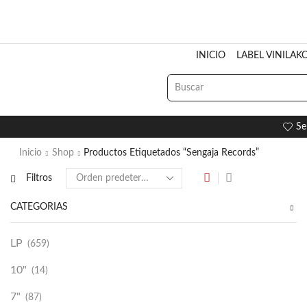
INICIO
LABEL VINILAK
Se
Inicio
Shop
Productos Etiquetados “Sengaja Records”
Filtros
CATEGORÍAS
LP
(659)
10"
(14)
7"
(87)