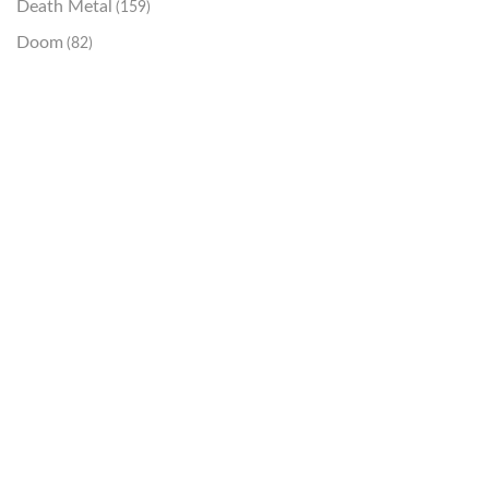
Death Metal
(159)
Doom
(82)
Emo / Post-HC
(21)
Grindcore
(85)
Hard Rock
(48)
Hardcore
(153)
Heavy Metal
(91)
Otros
(38)
Prog
(25)
Punk
(146)
Sludge
(35)
Stoner
(22)
Thrash Metal
(108)