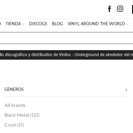
O
TIENDA
DISCOGS
BLOG
VINYL AROUND THE WORLD
SEARCH
INPUT
llo discográfico y distribuidor de Vinilos - Underground de alrededor del
GÉNEROS
All brands
Black Metal
(122)
Crust
(37)