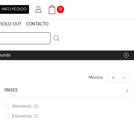
INFO PEDIDO
0
SOLD OUT
CONTACTO
 mundo
Products
Mostrar
per
page
PAÍSES
Alemania
(1)
Eslovenia
(1)