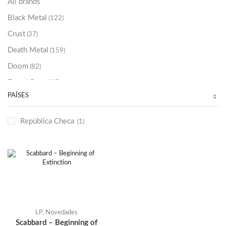
All brands
Black Metal
(122)
Crust
(37)
Death Metal
(159)
Doom
(82)
Emo / Post-HC
(21)
PAÍSES
Grindcore
(85)
Hard Rock
(48)
República Checa
(1)
Hardcore
(153)
Heavy Metal
(91)
Otros
(38)
Prog
(25)
Punk
(146)
Sludge
(35)
LP
,
Novedades
Scabbard – Beginning of