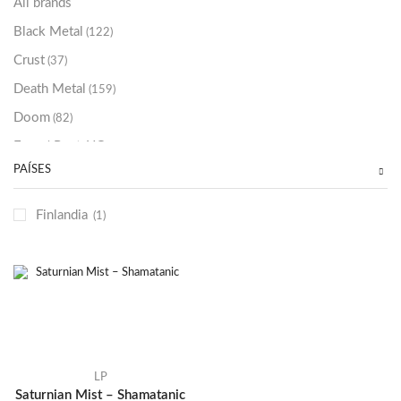
All brands
Black Metal
(122)
Crust
(37)
Death Metal
(159)
Doom
(82)
Emo / Post-HC
(21)
PAÍSES
Grindcore
(85)
Hard Rock
(48)
Finlandia
(1)
Hardcore
(153)
Heavy Metal
(91)
Otros
(38)
Prog
(25)
Punk
(146)
Sludge
(35)
LP
Saturnian Mist – Shamatanic