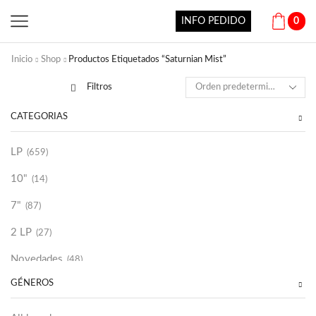
INFO PEDIDO
0
Inicio
Shop
Productos Etiquetados “Saturnian Mist”
Filtros
CATEGORÍAS
LP
(659)
10"
(14)
7"
(87)
2 LP
(27)
Novedades
(48)
GÉNEROS
Vinilako
(34)
Sold Out
(256)