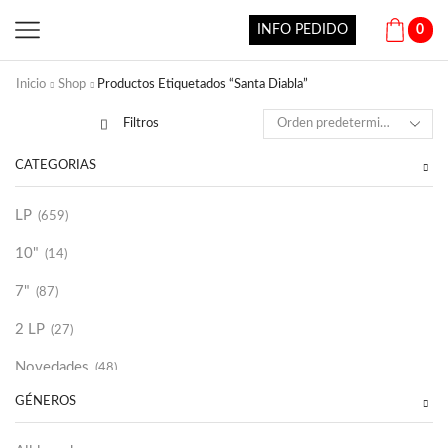
INFO PEDIDO
0
Inicio
Shop
Productos Etiquetados “Santa Diabla”
Filtros
CATEGORÍAS
LP
(659)
10"
(14)
7"
(87)
2 LP
(27)
Novedades
(48)
GÉNEROS
Vinilako
(34)
Sold Out
(256)