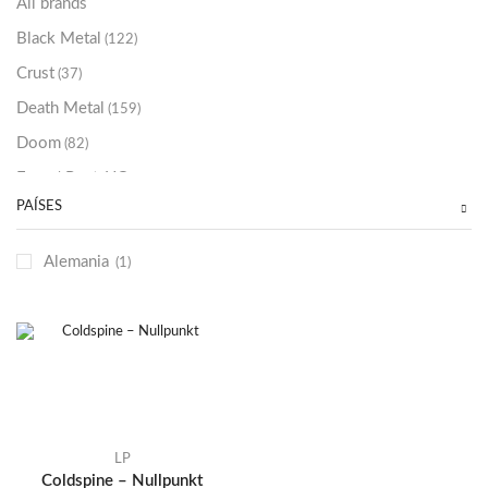
All brands
Black Metal
(122)
Crust
(37)
Death Metal
(159)
Doom
(82)
Emo / Post-HC
(21)
PAÍSES
Grindcore
(85)
Hard Rock
(48)
Alemania
(1)
Hardcore
(153)
Heavy Metal
(91)
Otros
(38)
Prog
(25)
Punk
(146)
Sludge
(35)
LP
Coldspine – Nullpunkt