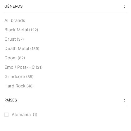
GÉNEROS
All brands
Black Metal
(122)
Crust
(37)
Death Metal
(159)
Doom
(82)
Emo / Post-HC
(21)
Grindcore
(85)
Hard Rock
(48)
Hardcore
(153)
PAÍSES
Heavy Metal
(91)
Otros
(38)
Alemania
(1)
Prog
(25)