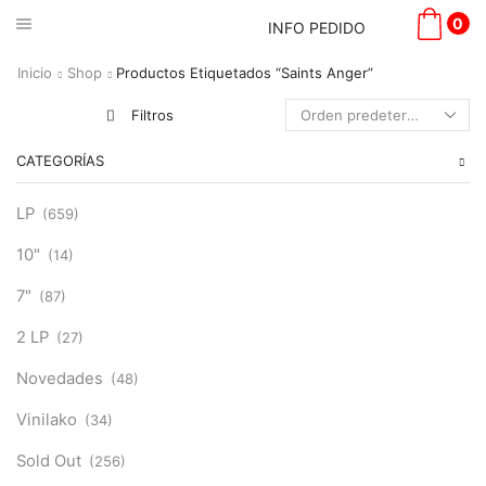
0
INFO PEDIDO
Inicio
Shop
Productos Etiquetados “Saints Anger”
Filtros
CATEGORÍAS
LP
(659)
10"
(14)
7"
(87)
2 LP
(27)
Novedades
(48)
Vinilako
(34)
Sold Out
(256)