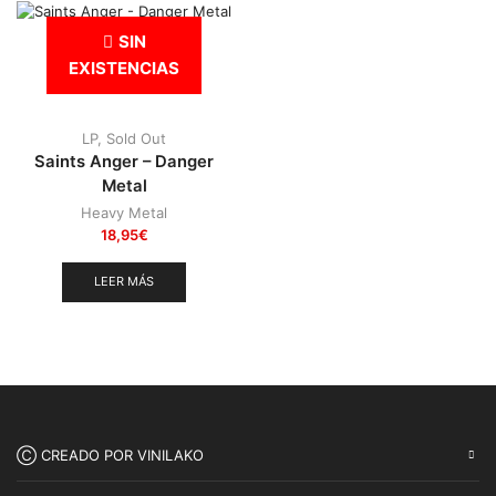
Punk
(146)
SIN
Sludge
(35)
EXISTENCIAS
Stoner
(22)
Thrash Metal
(108)
LP
,
Sold Out
Saints Anger – Danger
Metal
Heavy Metal
18,95
€
LEER MÁS
Ⓒ CREADO POR VINILAKO