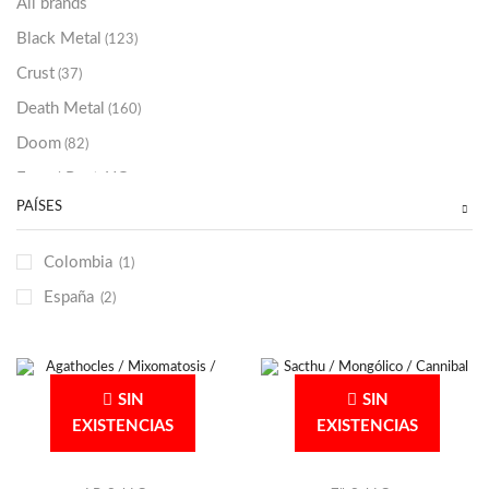
All brands
Black Metal
(123)
Crust
(37)
Death Metal
(160)
Doom
(82)
Emo / Post-HC
(21)
PAÍSES
Grindcore
(85)
Hard Rock
(48)
Colombia
(1)
Hardcore
(153)
España
(2)
Heavy Metal
(91)
Otros
(38)
Prog
(25)
SIN
SIN
Punk
(146)
EXISTENCIAS
EXISTENCIAS
Sludge
(35)