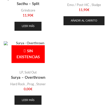
Stoner
(22)
Sacthu – Split
Emo / Post-HC
,
Sludge
Thrash Metal
(108)
11,90
€
Grindcore
11,90
€
AÑADIR AL CARRITO
LEER MÁS
SIN
EXISTENCIAS
LP
,
Sold Out
Surya – Overthrown
Hard Rock
,
Prog
,
Stoner
0,00
€
LEER MÁS