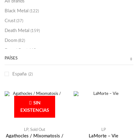
All brands
Black Metal
(122)
Crust
(37)
Death Metal
(159)
Doom
(82)
Emo / Post-HC
(21)
PAÍSES
Grindcore
(85)
Hard Rock
(48)
España
(2)
Hardcore
(153)
Heavy Metal
(91)
Otros
(38)
SIN
Prog
(25)
EXISTENCIAS
Punk
(146)
Sludge
(35)
LP
,
Sold Out
LP
Agathocles / Mixomatosis /
LaMorte – Vie