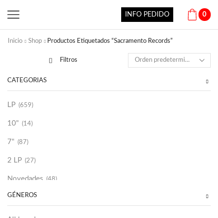
INFO PEDIDO
0
Inicio
Shop
Productos Etiquetados “Sacramento Records”
Filtros
CATEGORÍAS
LP
(659)
10"
(14)
7"
(87)
2 LP
(27)
Novedades
(48)
GÉNEROS
Vinilako
(34)
Sold Out
(256)