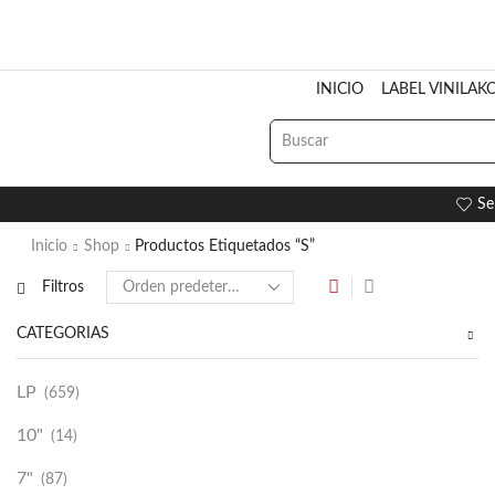
INICIO
LABEL VINILAK
Se
Inicio
Shop
Productos Etiquetados “S”
Filtros
CATEGORÍAS
LP
(659)
10"
(14)
7"
(87)