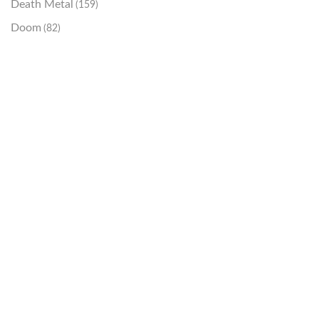
Death Metal
(159)
Doom
(82)
Emo / Post-HC
(21)
Grindcore
(85)
Hard Rock
(48)
Hardcore
(153)
Heavy Metal
(91)
Otros
(38)
Prog
(25)
Punk
(146)
Sludge
(35)
Stoner
(22)
Thrash Metal
(108)