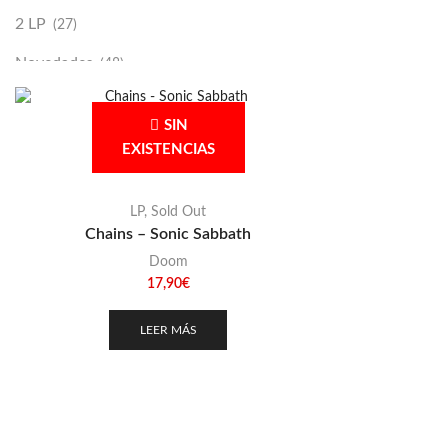
2 LP
(27)
Novedades
(48)
Vinilako
(34)
SIN
Sold Out
(256)
EXISTENCIAS
LP
,
Sold Out
Chains – Sonic Sabbath
Doom
17,90
€
LEER MÁS