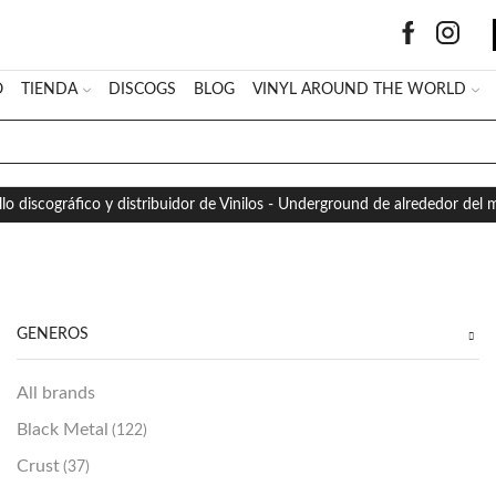
O
TIENDA
DISCOGS
BLOG
VINYL AROUND THE WORLD
SEARCH
INPUT
llo discográfico y distribuidor de Vinilos - Underground de alrededor del
GÉNEROS
All brands
Black Metal
(122)
Crust
(37)