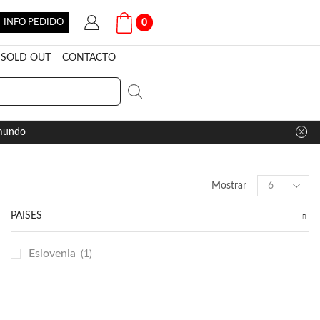
INFO PEDIDO
0
SOLD OUT
CONTACTO
 mundo
Products
Mostrar
per
page
PAÍSES
Eslovenia
(1)