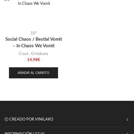
Punk
(146)
Sludge
(35)
Stoner
(22)
Thrash Metal
10"
(108)
Social Chaos / Bestial Vomit
– In Chaos We Vomit
Crust
,
Grindcore
14,98
€
AÑADIR AL CARRITO
Ⓒ CREADO POR VINILAKO