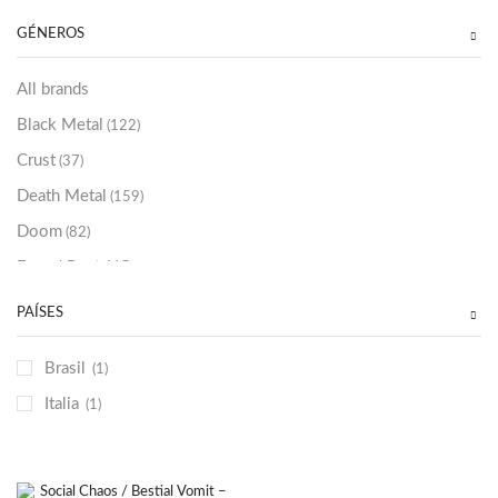
Sold Out
(256)
GÉNEROS
All brands
Black Metal
(122)
Crust
(37)
Death Metal
(159)
Doom
(82)
Emo / Post-HC
(21)
Grindcore
(85)
PAÍSES
Hard Rock
(48)
Brasil
(1)
Hardcore
(153)
Italia
(1)
Heavy Metal
(91)
Otros
(38)
Prog
(25)