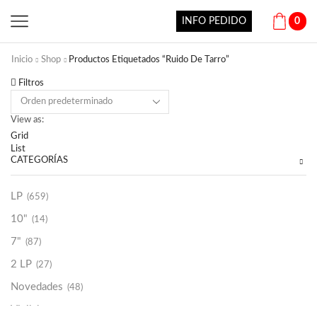
INFO PEDIDO
0
Inicio
Shop
Productos Etiquetados “Ruido De Tarro”
Filtros
View as:
Grid
List
CATEGORÍAS
LP
(659)
10"
(14)
7"
(87)
2 LP
(27)
Novedades
(48)
Vinilako
(34)