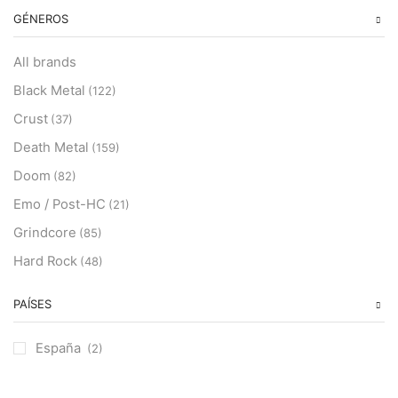
GÉNEROS
All brands
Black Metal
(122)
Crust
(37)
Death Metal
(159)
Doom
(82)
Emo / Post-HC
(21)
Grindcore
(85)
Hard Rock
(48)
Hardcore
(153)
PAÍSES
Heavy Metal
(91)
Otros
(38)
España
(2)
Prog
(25)