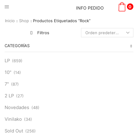
0
INFO PEDIDO
Inicio
Shop
Productos Etiquetados “Rock”
Filtros
CATEGORÍAS
LP
(659)
10"
(14)
7"
(87)
2 LP
(27)
Novedades
(48)
Vinilako
(34)
Sold Out
(256)