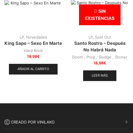
Punk
(146)
SIN
Sludge
(35)
EXISTENCIAS
Stoner
(22)
Thrash Metal
(108)
LP
,
Novedades
LP
,
Sold Out
King Sapo – Sexo En Marte
Santo Rostro – Después
No Habrá Nada
Hard Rock
19,98
€
Doom
,
Prog
,
Sludge
,
Stoner
18,98
€
AÑADIR AL CARRITO
LEER MÁS
Ⓒ CREADO POR VINILAKO