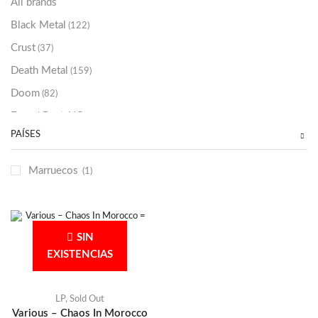
All brands
Black Metal
(122)
Crust
(37)
Death Metal
(159)
Doom
(82)
Emo / Post-HC
(21)
PAÍSES
Grindcore
(85)
Hard Rock
(48)
Marruecos
(1)
Hardcore
(153)
Heavy Metal
(91)
Otros
(38)
SIN
Prog
(25)
EXISTENCIAS
Punk
(146)
Sludge
(35)
LP
,
Sold Out
Various – Chaos In Morocco