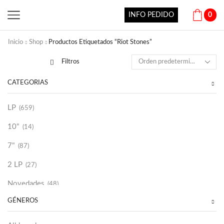
INFO PEDIDO
0
Inicio
Shop
Productos Etiquetados “Riot Stones”
Filtros
CATEGORÍAS
LP
(659)
10"
(14)
7"
(87)
2 LP
(27)
Novedades
(48)
GÉNEROS
Vinilako
(34)
Sold Out
(256)