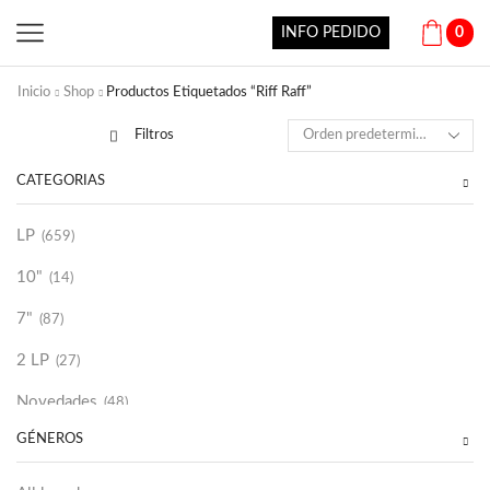
INFO PEDIDO
0
Inicio
Shop
Productos Etiquetados “Riff Raff”
Filtros
CATEGORÍAS
LP
(659)
10"
(14)
7"
(87)
2 LP
(27)
Novedades
(48)
GÉNEROS
Vinilako
(34)
Sold Out
(256)