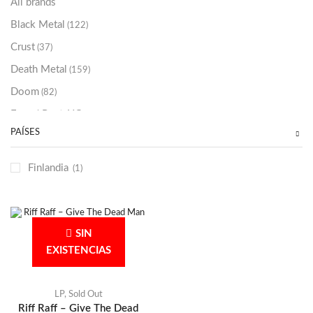
All brands
Black Metal
(122)
Crust
(37)
Death Metal
(159)
Doom
(82)
Emo / Post-HC
(21)
PAÍSES
Grindcore
(85)
Hard Rock
(48)
Finlandia
(1)
Hardcore
(153)
Heavy Metal
(91)
Otros
(38)
SIN
Prog
(25)
EXISTENCIAS
Punk
(146)
Sludge
(35)
LP
,
Sold Out
Riff Raff – Give The Dead