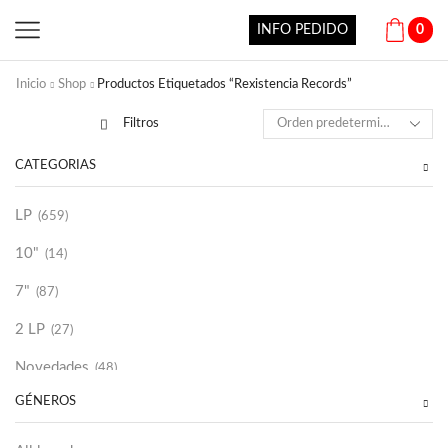
INFO PEDIDO
0
Inicio
Shop
Productos Etiquetados “Rexistencia Records”
Filtros
CATEGORÍAS
LP
(659)
10"
(14)
7"
(87)
2 LP
(27)
Novedades
(48)
GÉNEROS
Vinilako
(34)
Sold Out
(256)