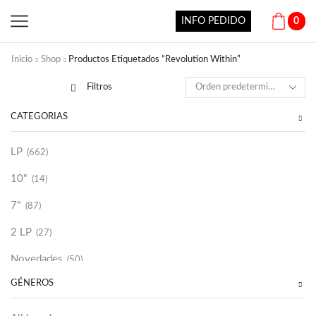
INFO PEDIDO
0
Inicio
Shop
Productos Etiquetados “Revolution Within”
Filtros
CATEGORÍAS
LP
(662)
10"
(14)
7"
(87)
2 LP
(27)
Novedades
(50)
GÉNEROS
Vinilako
(34)
Sold Out
(256)