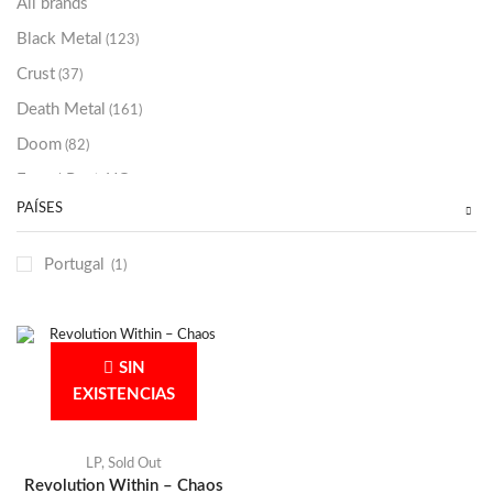
All brands
Black Metal
(123)
Crust
(37)
Death Metal
(161)
Doom
(82)
Emo / Post-HC
(21)
PAÍSES
Grindcore
(86)
Hard Rock
(48)
Portugal
(1)
Hardcore
(153)
Heavy Metal
(91)
Otros
(38)
SIN
Prog
(25)
EXISTENCIAS
Punk
(146)
Sludge
(35)
LP
,
Sold Out
Revolution Within – Chaos