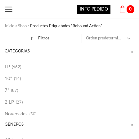
INFO PEDIDO
0
Inicio
Shop
Productos Etiquetados “Rebound Action”
Filtros
CATEGORÍAS
LP
(662)
10"
(14)
7"
(87)
2 LP
(27)
Novedades
(50)
GÉNEROS
Vinilako
(34)
Sold Out
(256)