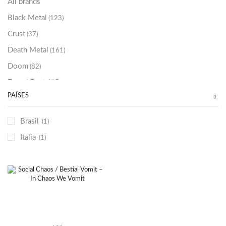
All brands
Black Metal
(123)
Crust
(37)
Death Metal
(161)
Doom
(82)
Emo / Post-HC
(21)
PAÍSES
Grindcore
(86)
Hard Rock
(48)
Brasil
(1)
Hardcore
(153)
Italia
(1)
Heavy Metal
(91)
Otros
(38)
Prog
(25)
Punk
(146)
Sludge
(35)