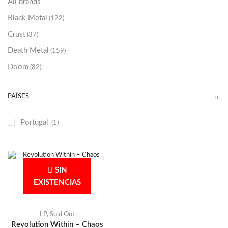
All brands
Black Metal
(122)
Crust
(37)
Death Metal
(159)
Doom
(82)
Emo / Post-HC
(21)
PAÍSES
Grindcore
(85)
Hard Rock
(48)
Portugal
(1)
Hardcore
(153)
Heavy Metal
(91)
Otros
(38)
SIN
Prog
(25)
EXISTENCIAS
Punk
(146)
Sludge
(35)
LP
,
Sold Out
Revolution Within – Chaos