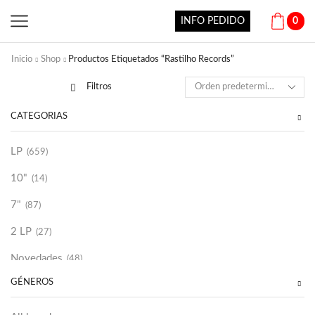
INFO PEDIDO
0
Inicio
Shop
Productos Etiquetados “Rastilho Records”
Filtros
CATEGORÍAS
LP
(659)
10"
(14)
7"
(87)
2 LP
(27)
Novedades
(48)
GÉNEROS
Vinilako
(34)
Sold Out
(256)