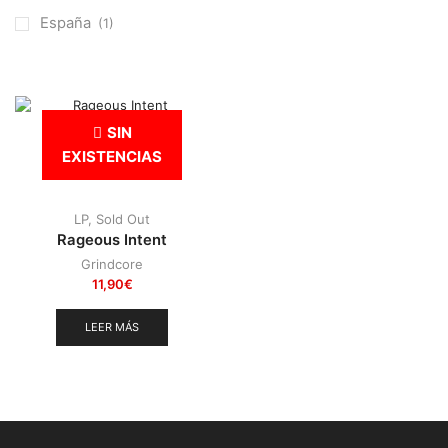
Otros
(38)
España
(1)
Prog
(25)
Punk
(146)
Sludge
(35)
SIN
Stoner
(22)
EXISTENCIAS
Thrash Metal
(108)
LP
,
Sold Out
Rageous Intent
Grindcore
11,90
€
LEER MÁS