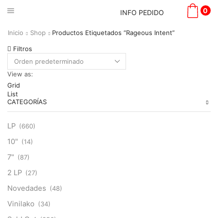
0
INFO PEDIDO
Inicio
Shop
Productos Etiquetados “Rageous Intent”
Filtros
View as:
Grid
List
CATEGORÍAS
LP
(660)
10"
(14)
7"
(87)
2 LP
(27)
Novedades
(48)
Vinilako
(34)