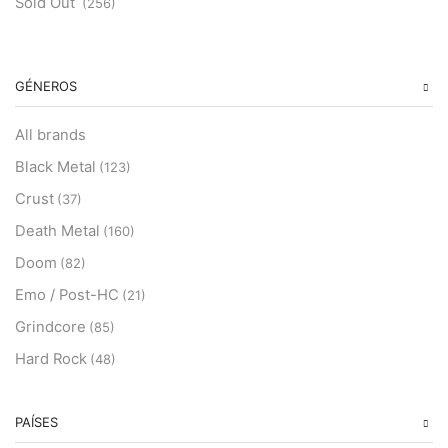
Sold Out
(256)
GÉNEROS
All brands
Black Metal
(123)
Crust
(37)
Death Metal
(160)
Doom
(82)
Emo / Post-HC
(21)
Grindcore
(85)
Hard Rock
(48)
Hardcore
(153)
Heavy Metal
PAÍSES
(91)