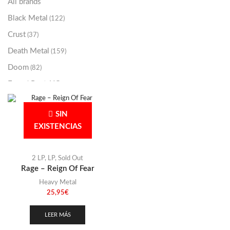
All brands
Black Metal
(122)
Crust
(37)
Death Metal
(159)
Doom
(82)
Emo / Post-HC
(21)
Grindcore
(85)
SIN
Hard Rock
(48)
EXISTENCIAS
Hardcore
(153)
Heavy Metal
(91)
2 LP
,
LP
,
Sold Out
Otros
(38)
Rage – Reign Of Fear
Prog
Heavy Metal
(25)
25,95
€
Punk
(146)
Sludge
LEER MÁS
(35)