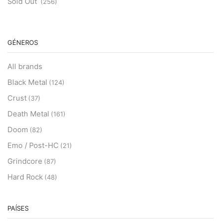
Sold Out
(256)
GÉNEROS
All brands
Black Metal
(124)
Crust
(37)
Death Metal
(161)
Doom
(82)
Emo / Post-HC
(21)
Grindcore
(87)
Hard Rock
(48)
Hardcore
(153)
Heavy Metal
PAÍSES
(91)