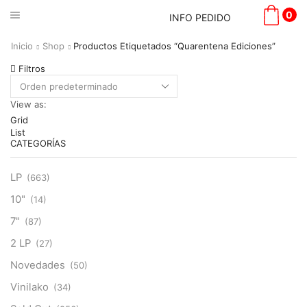
0
INFO PEDIDO
Inicio
Shop
Productos Etiquetados “Quarentena Ediciones”
Filtros
View as:
Grid
List
CATEGORÍAS
LP
(663)
10"
(14)
7"
(87)
2 LP
(27)
Novedades
(50)
Vinilako
(34)