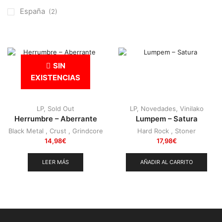
Otros
(38)
España
(2)
Prog
(25)
Punk
(146)
Sludge
(35)
SIN
Stoner
(22)
EXISTENCIAS
Thrash Metal
(110)
LP
,
Sold Out
LP
,
Novedades
,
Vinilako
Herrumbre – Aberrante
Lumpem – Satura
Black Metal
,
Crust
,
Grindcore
Hard Rock
,
Stoner
14,98
€
17,98
€
LEER MÁS
AÑADIR AL CARRITO