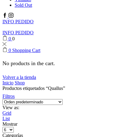
Sold Out
Facebook
Instagram
INFO PEDIDO
INFO PEDIDO
0
0
0
Shopping Cart
No products in the cart.
Volver a la tienda
Inicio
Shop
Productos etiquetados “Quallus”
Filtros
View as:
Grid
List
Mostrar
Products
per
Categorías