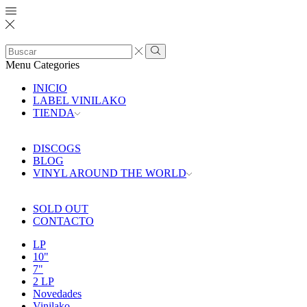
Search
input
Search
Menu
Categories
INICIO
LABEL VINILAKO
TIENDA
DISCOGS
BLOG
VINYL AROUND THE WORLD
SOLD OUT
CONTACTO
LP
10"
7"
2 LP
Novedades
Vinilako