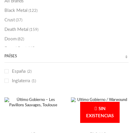
All brands
Black Metal
(122)
Crust
(37)
Death Metal
(159)
Doom
(82)
Emo / Post-HC
(21)
PAÍSES
Grindcore
(85)
Hard Rock
(48)
España
(2)
Hardcore
(153)
Inglaterra
(1)
Heavy Metal
(91)
Otros
(38)
Prog
(25)
SIN
Punk
(146)
EXISTENCIAS
Sludge
(35)