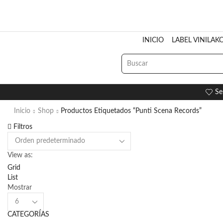
INICIO
LABEL VINILAK
Se
Inicio
Shop
Productos Etiquetados “Punti Scena Records”
Filtros
View as:
Grid
List
Mostrar
Products
per
CATEGORÍAS
page