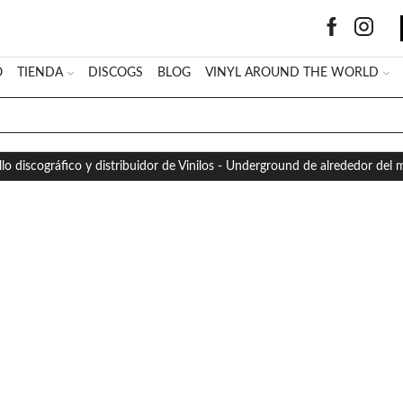
O
TIENDA
DISCOGS
BLOG
VINYL AROUND THE WORLD
SEARCH
INPUT
llo discográfico y distribuidor de Vinilos - Underground de alrededor del