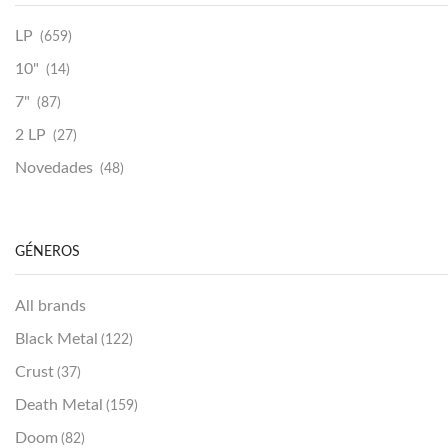
LP
(659)
10"
(14)
7"
(87)
2 LP
(27)
Novedades
(48)
Vinilako
(34)
Sold Out
(256)
GÉNEROS
All brands
Black Metal
(122)
Crust
(37)
Death Metal
(159)
Doom
(82)