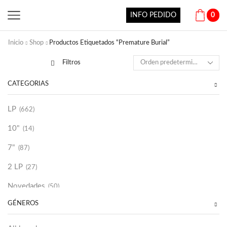
INFO PEDIDO
0
Inicio
Shop
Productos Etiquetados “Premature Burial”
Filtros
CATEGORÍAS
LP
(662)
10"
(14)
7"
(87)
2 LP
(27)
Novedades
(50)
GÉNEROS
Vinilako
(34)
Sold Out
(256)