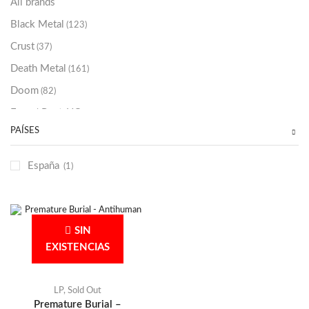
All brands
Black Metal
(123)
Crust
(37)
Death Metal
(161)
Doom
(82)
Emo / Post-HC
(21)
PAÍSES
Grindcore
(86)
Hard Rock
(48)
España
(1)
Hardcore
(153)
Heavy Metal
(91)
Otros
(38)
SIN
Prog
(25)
EXISTENCIAS
Punk
(146)
Sludge
(35)
LP
,
Sold Out
Premature Burial –