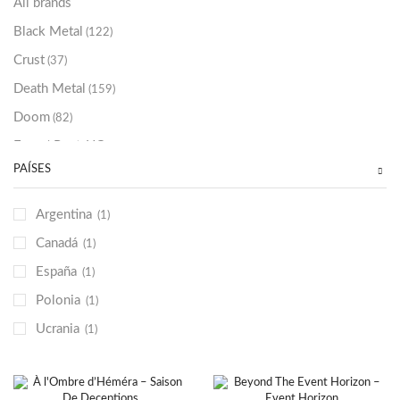
All brands
Black Metal
(122)
Crust
(37)
Death Metal
(159)
Doom
(82)
Emo / Post-HC
(21)
PAÍSES
Grindcore
(85)
Hard Rock
(48)
Argentina
(1)
Hardcore
(153)
Canadá
(1)
Heavy Metal
(91)
España
(1)
Otros
(38)
Polonia
(1)
Prog
(25)
Ucrania
(1)
Punk
(146)
Sludge
(35)