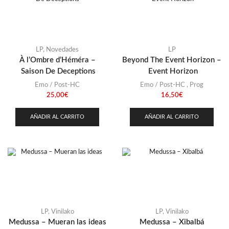
Stoner
(22)
Thrash Metal
(108)
LP
,
Novedades
LP
À l’Ombre d’Héméra –
Beyond The Event Horizon –
Saison De Deceptions
Event Horizon
Emo / Post-HC
Emo / Post-HC
,
Prog
25,00
€
16,50
€
AÑADIR AL CARRITO
AÑADIR AL CARRITO
LP
,
Vinilako
LP
,
Vinilako
Medussa – Mueran las ideas
Medussa – Xibalbá