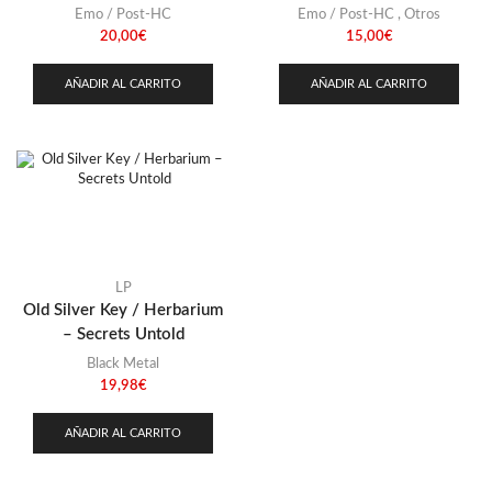
Emo / Post-HC
Emo / Post-HC
,
Otros
20,00
€
15,00
€
AÑADIR AL CARRITO
AÑADIR AL CARRITO
LP
Old Silver Key / Herbarium
– Secrets Untold
Black Metal
19,98
€
AÑADIR AL CARRITO