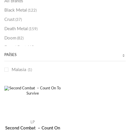
All brands
Black Metal
(122)
Crust
(37)
Death Metal
(159)
Doom
(82)
Emo / Post-HC
(21)
PAÍSES
Grindcore
(85)
Hard Rock
(48)
Malasia
(1)
Hardcore
(153)
Heavy Metal
(91)
Otros
(38)
Prog
(25)
Punk
(146)
Sludge
(35)
LP
Second Combat – Count On