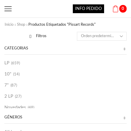
INFO PEDIDO
0
Inicio
Shop
Productos Etiquetados “Pissart Records”
Filtros
CATEGORÍAS
LP
(659)
10"
(14)
7"
(87)
2 LP
(27)
Novedades
(48)
GÉNEROS
Vinilako
(34)
Sold Out
(256)