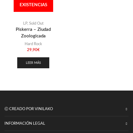
Punk
EXISTENCIAS
(146)
Sludge
(35)
Stoner
LP
,
Sold Out
(22)
Piskerra – Ziudad
Thrash Metal
(108)
Zoologicada
Hard Rock
29,90
€
LEER MÁS
Ⓒ CREADO POR VINILAKO
INFORMACIÓN LEGAL