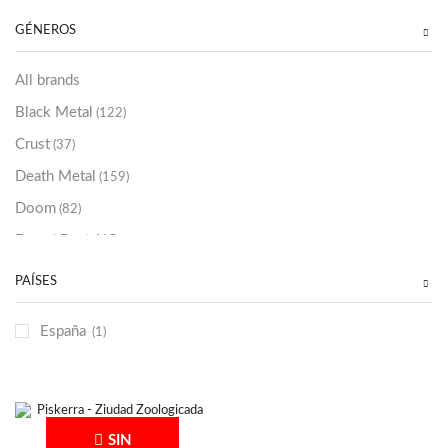
Sold Out
(256)
GÉNEROS
All brands
Black Metal
(122)
Crust
(37)
Death Metal
(159)
Doom
(82)
Emo / Post-HC
(21)
Grindcore
(85)
PAÍSES
Hard Rock
(48)
España
(1)
Hardcore
(153)
Heavy Metal
(91)
Otros
(38)
Prog
(25)
SIN