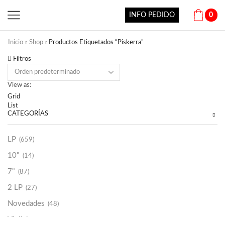
INFO PEDIDO
0
Inicio
Shop
Productos Etiquetados “Piskerra”
Filtros
View as:
Grid
List
CATEGORÍAS
LP
(659)
10"
(14)
7"
(87)
2 LP
(27)
Novedades
(48)
Vinilako
(34)