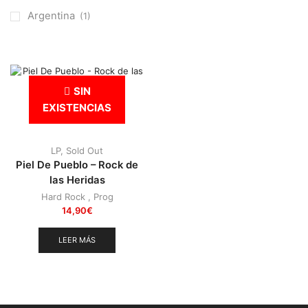
Otros
(38)
Argentina
(1)
Prog
(25)
Punk
(146)
Sludge
(35)
SIN
Stoner
(22)
EXISTENCIAS
Thrash Metal
(110)
LP
,
Sold Out
Piel De Pueblo – Rock de
las Heridas
Hard Rock
,
Prog
14,90
€
LEER MÁS