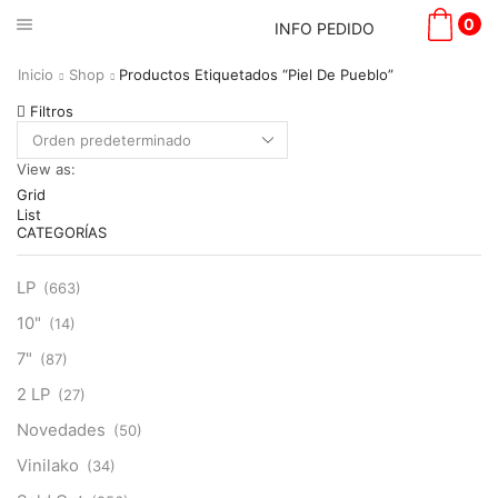
0
INFO PEDIDO
Inicio
Shop
Productos Etiquetados “Piel De Pueblo”
Filtros
View as:
Grid
List
CATEGORÍAS
LP
(663)
10"
(14)
7"
(87)
2 LP
(27)
Novedades
(50)
Vinilako
(34)