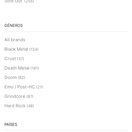
Sold Out
(256)
GÉNEROS
All brands
Black Metal
(124)
Crust
(37)
Death Metal
(161)
Doom
(82)
Emo / Post-HC
(21)
Grindcore
(87)
Hard Rock
(48)
Hardcore
(153)
Heavy Metal
PAÍSES
(91)