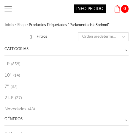
INFO PEDIDO
0
Inicio
Shop
Productos Etiquetados “Parlamentarisk Sodomi”
Filtros
CATEGORÍAS
LP
(659)
10"
(14)
7"
(87)
2 LP
(27)
Novedades
(48)
GÉNEROS
Vinilako
(34)
Sold Out
(256)