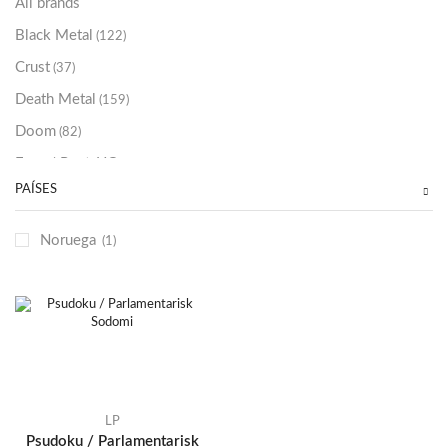
All brands
Black Metal
(122)
Crust
(37)
Death Metal
(159)
Doom
(82)
Emo / Post-HC
(21)
PAÍSES
Grindcore
(85)
Hard Rock
(48)
Noruega
(1)
Hardcore
(153)
Heavy Metal
(91)
Otros
(38)
Prog
(25)
Punk
(146)
Sludge
(35)
LP
Psudoku / Parlamentarisk