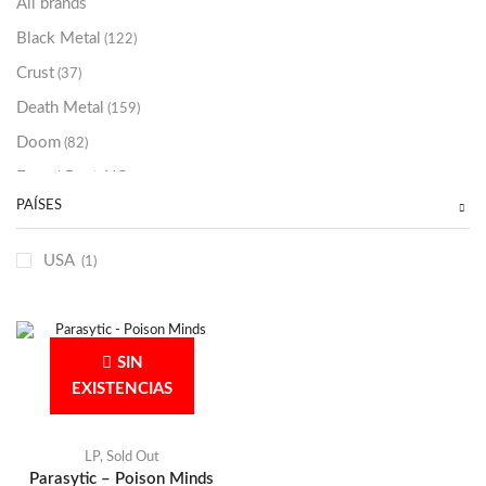
All brands
Black Metal
(122)
Crust
(37)
Death Metal
(159)
Doom
(82)
Emo / Post-HC
(21)
PAÍSES
Grindcore
(85)
Hard Rock
(48)
USA
(1)
Hardcore
(153)
Heavy Metal
(91)
Otros
(38)
SIN
Prog
(25)
EXISTENCIAS
Punk
(146)
Sludge
(35)
LP
,
Sold Out
Parasytic – Poison Minds