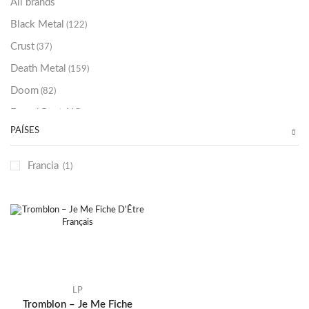
All brands
Black Metal
(122)
Crust
(37)
Death Metal
(159)
Doom
(82)
Emo / Post-HC
(21)
PAÍSES
Grindcore
(85)
Hard Rock
(48)
Francia
(1)
Hardcore
(153)
Heavy Metal
(91)
Otros
(38)
Prog
(25)
Punk
(146)
Sludge
(35)
LP
Tromblon – Je Me Fiche