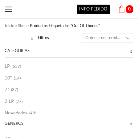
INFO PEDIDO
0
Inicio
Shop
Productos Etiquetados “Out Of Thunes”
Filtros
CATEGORÍAS
LP
(659)
10"
(14)
7"
(87)
2 LP
(27)
Novedades
(48)
GÉNEROS
Vinilako
(34)
Sold Out
(256)