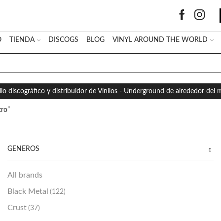
O
TIENDA
DISCOGS
BLOG
VINYL AROUND THE WORLD
SEARCH
INPUT
llo discográfico y distribuidor de Vinilos - Underground de alrededor del
tro”
GÉNEROS
All brands
Black Metal
(122)
Crust
(37)