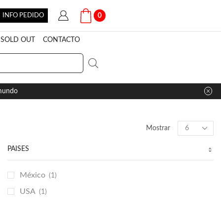
INFO PEDIDO
0
SOLD OUT
CONTACTO
 mundo
Products
Mostrar
per
page
PAÍSES
México
(1)
USA
(1)