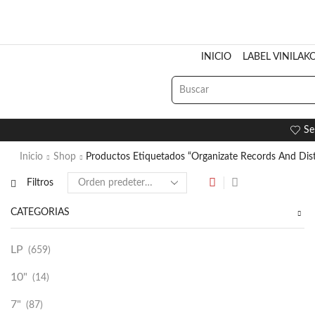
INICIO
LABEL VINILAK
Se
Inicio
Shop
Productos Etiquetados “Organizate Records And Dis
Filtros
CATEGORÍAS
LP
(659)
10"
(14)
7"
(87)