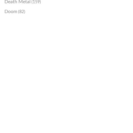
Death Metal
(159)
Doom
(82)
Emo / Post-HC
(21)
Grindcore
(85)
Hard Rock
(48)
Hardcore
(153)
Heavy Metal
(91)
Otros
(38)
Prog
(25)
Punk
(146)
Sludge
(35)
Stoner
(22)
Thrash Metal
(108)