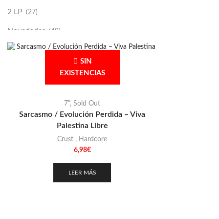
2 LP
(27)
Novedades
(48)
Vinilako
(34)
SIN
Sold Out
(256)
EXISTENCIAS
7"
,
Sold Out
Sarcasmo / Evolución Perdida – Viva
Palestina Libre
Crust
,
Hardcore
6,98
€
LEER MÁS