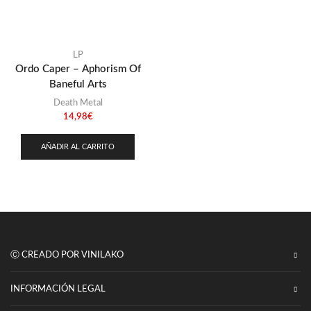
Punk
(146)
Sludge
(35)
Stoner
LP
(22)
Ordo Caper – Aphorism Of
Thrash Metal
(108)
Baneful Arts
Death Metal
14,98
€
AÑADIR AL CARRITO
Ⓒ CREADO POR VINILAKO
INFORMACIÓN LEGAL