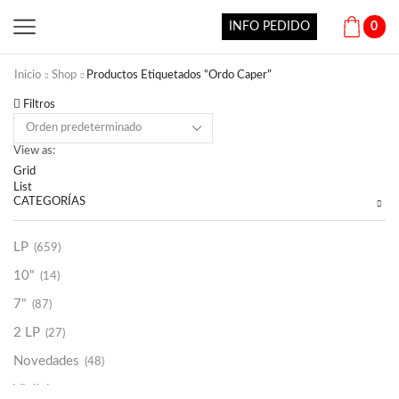
INFO PEDIDO
0
Inicio
Shop
Productos Etiquetados “Ordo Caper”
Filtros
View as:
Grid
List
CATEGORÍAS
LP
(659)
10"
(14)
7"
(87)
2 LP
(27)
Novedades
(48)
Vinilako
(34)