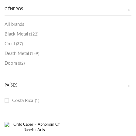
Sold Out
(256)
GÉNEROS
All brands
Black Metal
(122)
Crust
(37)
Death Metal
(159)
Doom
(82)
Emo / Post-HC
(21)
Grindcore
(85)
PAÍSES
Hard Rock
(48)
Costa Rica
(1)
Hardcore
(153)
Heavy Metal
(91)
Otros
(38)
Prog
(25)