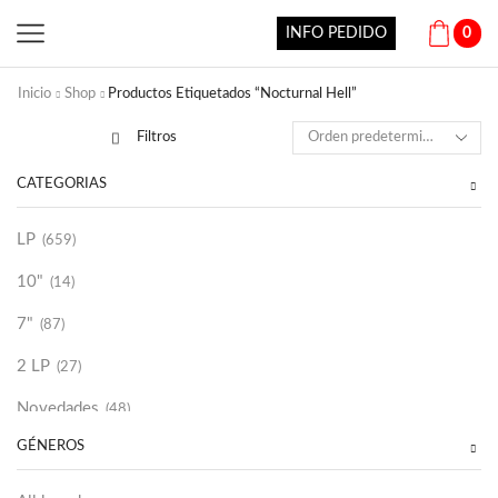
INFO PEDIDO
0
Inicio
Shop
Productos Etiquetados “Nocturnal Hell”
Filtros
CATEGORÍAS
LP
(659)
10"
(14)
7"
(87)
2 LP
(27)
Novedades
(48)
GÉNEROS
Vinilako
(34)
Sold Out
(256)