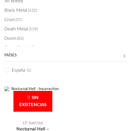
All brands
Black Metal
(122)
Crust
(37)
Death Metal
(159)
Doom
(82)
Emo / Post-HC
(21)
PAÍSES
Grindcore
(85)
Hard Rock
(48)
España
(1)
Hardcore
(153)
Heavy Metal
(91)
Otros
(38)
SIN
Prog
(25)
EXISTENCIAS
Punk
(146)
Sludge
(35)
LP
,
Sold Out
Nocturnal Hell –