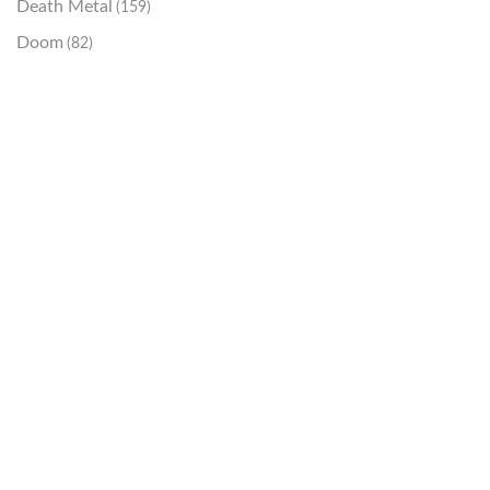
Death Metal
(159)
Doom
(82)
Emo / Post-HC
(21)
Grindcore
(85)
Hard Rock
(48)
Hardcore
(153)
Heavy Metal
(91)
Otros
(38)
Prog
(25)
Punk
(146)
Sludge
(35)
Stoner
(22)
Thrash Metal
(108)