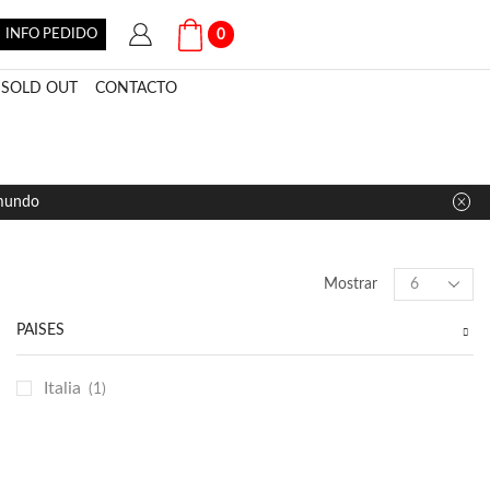
INFO PEDIDO
0
SOLD OUT
CONTACTO
 mundo
Products
Mostrar
per
page
PAÍSES
Italia
(1)