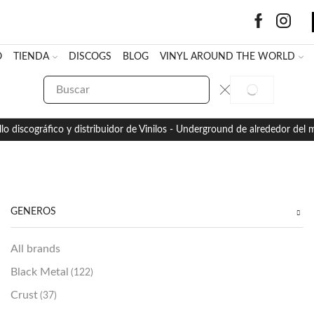
O
TIENDA
DISCOGS
BLOG
VINYL AROUND THE WORLD
SEARCH
SEARCH
INPUT
llo discográfico y distribuidor de Vinilos - Underground de alrededor del
GÉNEROS
All brands
Black Metal
(122)
Crust
(37)