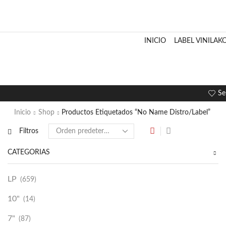
INICIO
LABEL VINILAK
Se
Inicio
Shop
Productos Etiquetados “No Name Distro/Label”
Filtros
CATEGORÍAS
LP
(659)
10"
(14)
7"
(87)