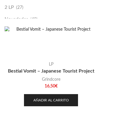
2 LP
(27)
Novedades
(48)
Vinilako
(34)
Sold Out
(256)
LP
Bestial Vomit – Japanese Tourist Project
Grindcore
16,50
€
AÑADIR AL CARRITO