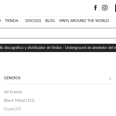
O
TIENDA
DISCOGS
BLOG
VINYL AROUND THE WORLD
SEARCH
INPUT
llo discográfico y distribuidor de Vinilos - Underground de alrededor del
GÉNEROS
All brands
Black Metal
(122)
Crust
(37)