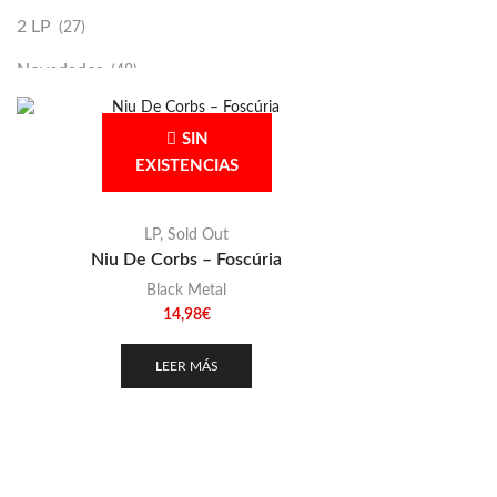
2 LP
(27)
Novedades
(48)
Vinilako
(34)
SIN
Sold Out
(256)
EXISTENCIAS
LP
,
Sold Out
Niu De Corbs – Foscúria
Black Metal
14,98
€
LEER MÁS