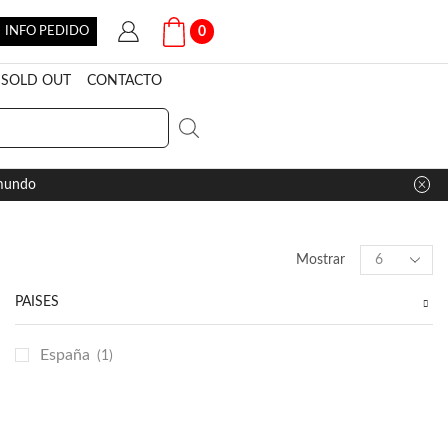
INFO PEDIDO
0
SOLD OUT
CONTACTO
 mundo
Products
Mostrar
per
page
PAÍSES
España
(1)