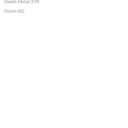
Death Metal
(159)
Doom
(82)
Emo / Post-HC
(21)
Grindcore
(85)
Hard Rock
(48)
Hardcore
(153)
Heavy Metal
(91)
Otros
(38)
Prog
(25)
Punk
(146)
Sludge
(35)
Stoner
(22)
Thrash Metal
(108)