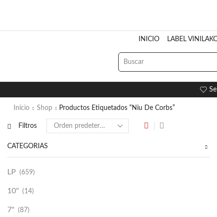
INICIO
LABEL VINILAK
Se
Inicio
Shop
Productos Etiquetados “Niu De Corbs”
Filtros
CATEGORÍAS
LP
(659)
10"
(14)
7"
(87)